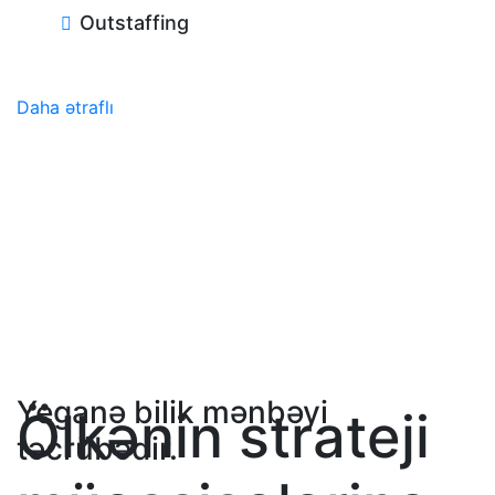
Outstaffing
Daha ətraflı
Yeganə bilik mənbəyi
Ölkənin strateji
təcrübədir.