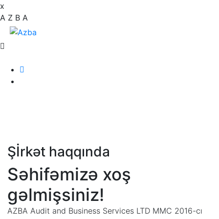
x
A
Z
B
A
Şİrkət haqqında
Səhifəmizə
xoş
gəlmişsiniz!
AZBA Audit and Business Services LTD MMC 2016-cı