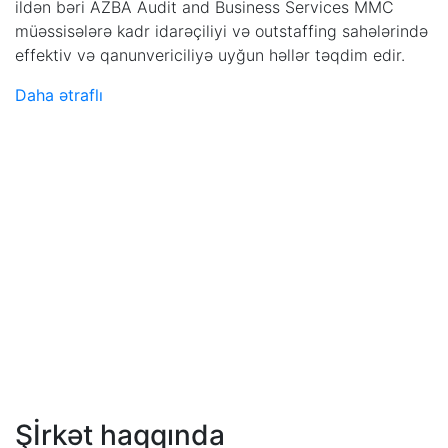
ildən bəri AZBA Audit and Business Services MMC
müəssisələrə kadr idarəçiliyi və outstaffing sahələrində
effektiv və qanunvericiliyə uyğun həllər təqdim edir.
Daha ətraflı
Şİrkət haqqında